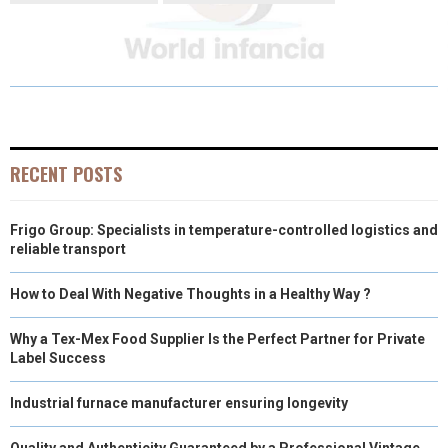
R
R
R
R
R
W
E
T
K
I
E
E
E
E
E
I
B
E
E
L
O
O
O
O
O
T
O
R
D
N
N
N
N
N
T
O
E
I
E
K
S
N
RECENT POSTS
R
T
Frigo Group: Specialists in temperature-controlled logistics and
)
reliable transport
How to Deal With Negative Thoughts in a Healthy Way ?
Why a Tex-Mex Food Supplier Is the Perfect Partner for Private
Label Success
Industrial furnace manufacturer ensuring longevity
Quality and Authenticity Guaranteed by a Professional Vintage