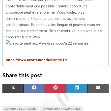
confortablement que possible. L’interruption d’une
grossesse peut être anonyme. Vous voulez plus
d’informations ? Dans ce cas, contactez l’un des
collaborateurs. Ils parlent votre langue et peuvent vous en
dire plus sur le traitement. Bien entendu, vous pouvez aussi
consulter le site Web.
https://www.avortementhollande.fr/
Share this post:
S
S
S
S
S
X
F
P
L
E
H
H
H
H
H
(
A
I
I
M
A
A
A
A
A
T
C
N
N
A
CLINIQUE D'AVORTEMENT
L'AVORTEMENT AUX PAYS-BAS