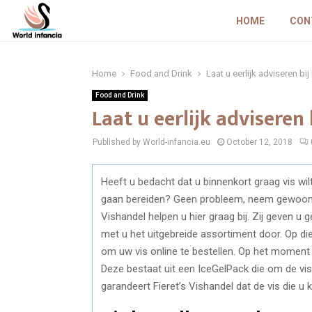
HOME
CON
Home
Food and Drink
Laat u eerlijk adviseren bij
Food and Drink
Laat u eerlijk adviseren 
Published by World-infancia.eu
October 12, 2018
Heeft u bedacht dat u binnenkort graag vis wil
gaan bereiden? Geen probleem, neem gewoon con
Vishandel helpen u hier graag bij. Zij geven u 
met u het uitgebreide assortiment door. Op di
om uw vis online te bestellen. Op het moment 
Deze bestaat uit een IceGelPack die om de vi
garandeert Fieret’s Vishandel dat de vis die u 