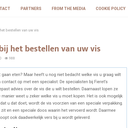
TACT
PARTNERS
FROM THE MEDIA
COOKIE POLICY
 het bestellen van uw vis
bij het bestellen van uw vis
0
988
t gaan eten? Maar heeft u nog niet bedacht welke vis u graag wilt
tact op met een specialist. De specialisten bij Fieret’s
gepast advies over de vis die u wilt bestellen. Daarnaast lopen ze
e manier weet u zeker welke vis u moet kopen. Het is ook mogelijk
dat u dat doet, wordt de vis voorzien van een speciale verpakking.
s zit en een speciale doos waarin het vervoerd wordt. Daarmee
koopt ook daadwerkelijk vers bij u wordt geleverd.