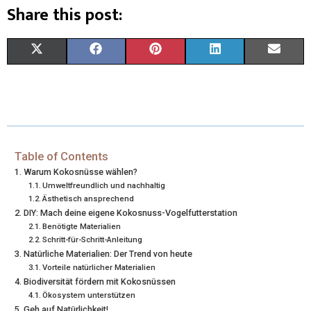
Share this post:
S
S
S
S
S
X
F
P
L
E
H
H
H
H
H
(
A
I
I
M
A
A
A
A
A
T
C
N
N
A
R
R
R
R
R
W
E
T
K
I
E
E
E
E
E
I
B
E
E
L
Table of Contents
Warum Kokosnüsse wählen?
O
O
O
O
O
T
O
R
D
Umweltfreundlich und nachhaltig
Ästhetisch ansprechend
N
N
N
N
N
T
O
E
I
DIY: Mach deine eigene Kokosnuss-Vogelfutterstation
E
K
S
N
Benötigte Materialien
Schritt-für-Schritt-Anleitung
R
T
Natürliche Materialien: Der Trend von heute
Vorteile natürlicher Materialien
)
Biodiversität fördern mit Kokosnüssen
Ökosystem unterstützen
Geh auf Natürlichkeit!