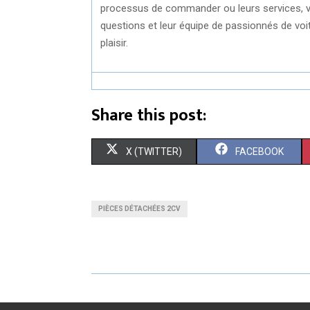
processus de commander ou leurs services, v
questions et leur équipe de passionnés de vo
plaisir.
Share this post:
S
S
X (TWITTER)
FACEBOOK
H
H
A
A
PIÈCES DÉTACHÉES 2CV
R
R
E
E
O
O
N
N