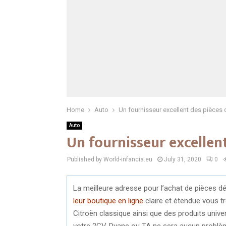
Home
Auto
Un fournisseur excellent des pièces
Auto
Un fournisseur excellen
Published by World-infancia.eu
July 31, 2020
0
La meilleure adresse pour l’achat de pièces
leur boutique en ligne
claire et étendue vous 
Citroën classique ainsi que des produits uni
votre 2CV, Dyane ou TA ne sera aucun problèm