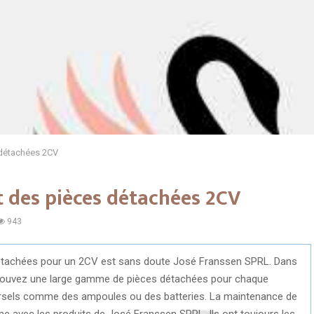
 détachées 2CV
t des pièces détachées 2CV
943
 détachées pour un 2CV est sans doute José Franssen SPRL. Dans
trouvez une large gamme de pièces détachées pour chaque
versels comme des ampoules ou des batteries. La maintenance de
e avec les produits de José Franssen SPRL. Ils ont toujours les