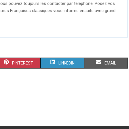
ous pouvez toujours les contacter par téléphone. Posez vos
itures Françaises classiques vous informe ensuite avec grand
S
S
S
PINTEREST
LINKEDIN
EMAIL
H
H
H
A
A
A
R
R
R
E
E
E
O
O
O
N
N
N